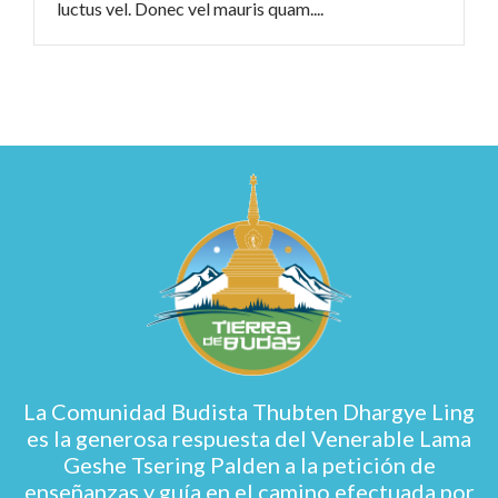
luctus vel. Donec vel mauris quam....
La Comunidad Budista Thubten Dhargye Ling
es la generosa respuesta del Venerable Lama
Geshe Tsering Palden a la petición de
enseñanzas y guía en el camino efectuada por