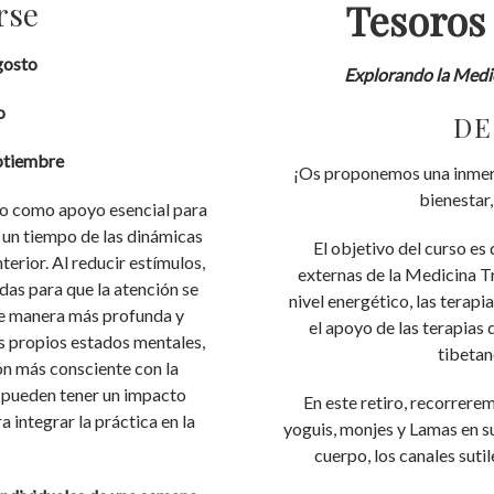
rse
Tesoros
agosto
Explorando la Medic
o
DE
eptiembre
¡Os proponemos una inmer
bienestar,
mo como apoyo esencial para
e un tiempo de las dinámicas
El objetivo del curso es
nterior. Al reducir estímulos,
externas de la Medicina T
das para que la atención se
nivel energético, las terapi
 de manera más profunda y
el apoyo de las terapias 
s propios estados mentales,
tibetan
ión más consciente con la
o pueden tener un impacto
En este retiro, recorrere
a integrar la práctica en la
yoguis, monjes y Lamas en s
cuerpo, los canales suti