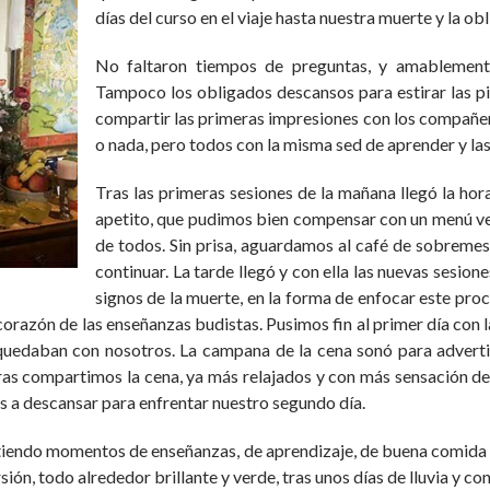
días del curso en el viaje hasta nuestra muerte y la o
No faltaron tiempos de preguntas, y amablemente
Tampoco los obligados descansos para estirar las pie
compartir las primeras impresiones con los compañer
o nada, pero todos con la misma sed de aprender y la
Tras las primeras sesiones de la mañana llegó la hor
apetito, que pudimos bien compensar con un menú vege
de todos. Sin prisa, aguardamos al café de sobreme
continuar. La tarde llegó y con ella las nuevas sesion
signos de la muerte, en la forma de enfocar este pro
orazón de las enseñanzas budistas. Pusimos fin al primer día con l
se quedaban con nosotros. La campana de la cena sonó para adve
bras compartimos la cena, ya más relajados y con más sensación de
os a descansar para enfrentar nuestro segundo día.
partiendo momentos de enseñanzas, de aprendizaje, de buena comida y
ión, todo alrededor brillante y verde, tras unos días de lluvia y c