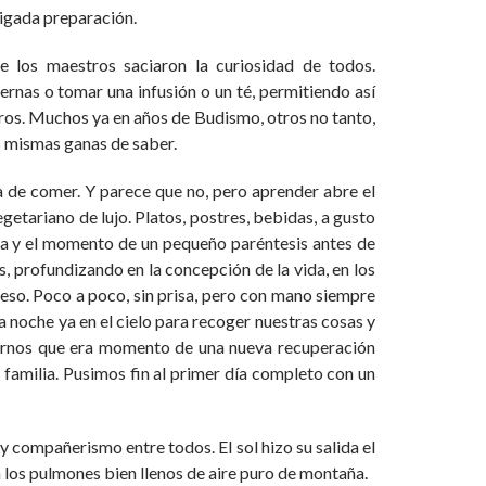
bligada preparación.
 los maestros saciaron la curiosidad de todos.
rnas o tomar una infusión o un té, permitiendo así
os. Muchos ya en años de Budismo, otros no tanto,
s mismas ganas de saber.
a de comer. Y parece que no, pero aprender abre el
tariano de lujo. Platos, postres, bebidas, a gusto
sa y el momento de un pequeño paréntesis antes de
es, profundizando en la concepción de la vida, en los
ceso. Poco a poco, sin prisa, pero con mano siempre
a noche ya en el cielo para recoger nuestras cosas y
rtirnos que era momento de una nueva recuperación
 familia. Pusimos fin al primer día completo con un
 compañerismo entre todos. El sol hizo su salida el
on los pulmones bien llenos de aire puro de montaña.