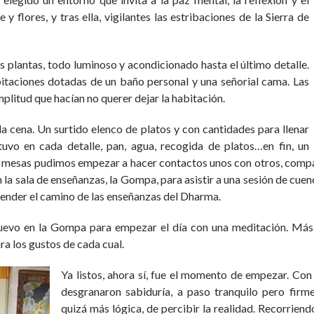
y flores, y tras ella, vigilantes las estribaciones de la Sierra de
es plantas, todo luminoso y acondicionado hasta el último detalle.
bitaciones dotadas de un baño personal y una señorial cama. Las
mplitud que hacían no querer dejar la habitación.
a cena. Un surtido elenco de platos y con cantidades para llenar
tuvo en cada detalle, pan, agua, recogida de platos…en fin, un
en mesas pudimos empezar a hacer contactos unos con otros, compar
n la sala de enseñanzas, la Gompa, para asistir a una sesión de cue
render el camino de las enseñanzas del Dharma.
nuevo en la Gompa para empezar el día con una meditación. Más
ra los gustos de cada cual.
Ya listos, ahora sí, fue el momento de empezar. Co
desgranaron sabiduría, a paso tranquilo pero firm
quizá más lógica, de percibir la realidad. Recorriend