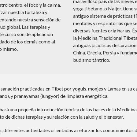
maravilloso país de las nieves e
tro centro, el foco y la calma,
yoga tibetano, o Naljor, tiene s
zar nuestra fortaleza y
antiguo sistema de prácticas fí
mentando nuestra sensación de
mentales y respiratorias que se
lud global. Las terapias y
diversas fuentes originarias. É
te curso son de aplicación
la Medicina Tradicional Tibeta
idado de los demás como al
antiguas prácticas de curación 
o mismo.
China, Grecia, Persia y fundam
budismo tántrico.
e sanación practicadas en Tíbet por yoguis, monjes y Lamas en su c
etano), y pranayamas (lungyor) de limpieza energética.
se hará una pequeña introducción teórica de las bases de la Medicin
de dichas terapias y su relación con la salud y el bienestar.
 diferentes actividades orientadas a reforzar los conocimientos d