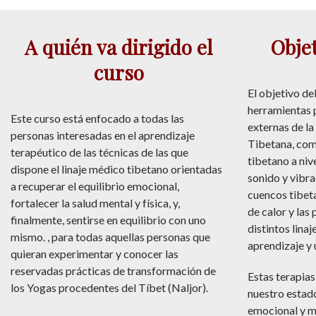
A quién va dirigido el
Objet
curso
El objetivo de
herramientas 
Este curso está enfocado a todas las
externas de l
personas interesadas en el aprendizaje
Tibetana, com
terapéutico de las técnicas de las que
tibetano a niv
dispone el linaje médico tibetano orientadas
sonido y vibra
a recuperar el equilibrio emocional,
cuencos tibeta
fortalecer la salud mental y física, y,
de calor y las
finalmente, sentirse en equilibrio con uno
distintos lina
mismo. , para todas aquellas personas que
aprendizaje y u
quieran experimentar y conocer las
reservadas prácticas de transformación de
Estas terapia
los Yogas procedentes del Tíbet (Naljor).
nuestro estado 
emocional y m