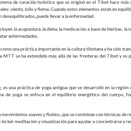
tema de curación holístico que se originó en el Tíbet hace más d
es: viento, bilis y flema. Cuando estos elementos están en equilibr
n desequilibrados, puede llevar a la enfermedad.
uyen la acupuntura, la dieta, la medicación a base de hierbas, la 
tratar enfermedades.
omo una práctica importante en la cultura tibetana y ha sido tran
, la MTT se ha extendido más allá de las fronteras del Tíbet y e
 es una práctica de yoga antigua que se desarrolló en la región 
a de yoga se enfoca en el equilibrio energético del cuerpo, fort
movimientos suaves y fluidos, que se combinan con técnicas de resp
 incluir meditación y visualización para ayudar a concentrarse y re