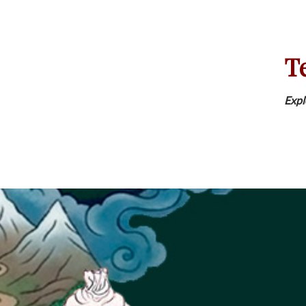
T
Expl