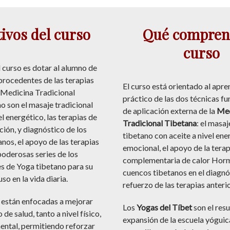
ivos del curso
Qué compren
curso
l curso es dotar al alumno de
procedentes de las terapias
El curso está orientado al apre
a Medicina Tradicional
práctico de las dos técnicas f
o son el masaje tradicional
de aplicación externa de la
Med
el energético, las terapias de
Tradicional Tibetana
: el masaj
ción, y diagnóstico de los
tibetano con aceite a nivel ene
nos, el apoyo de las terapias
emocional, el apoyo de la terap
 poderosas series de los
complementaria de calor Horme
jes de Yoga tibetano para su
cuencos tibetanos en el diagnós
so en la vida diaria.
refuerzo de las terapias anteri
s están enfocadas a mejorar
Los
Yogas del Tíbet
son el resu
de salud, tanto a nivel físico,
expansión de la escuela yóguic
ental, permitiendo reforzar