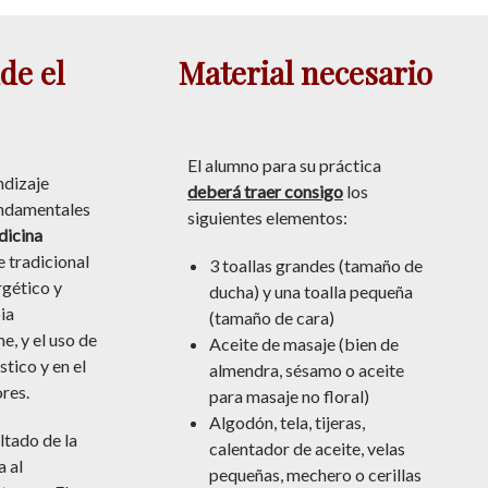
de el
Material necesario
El alumno para su práctica
ndizaje
deberá traer consigo
los
undamentales
siguientes elementos:
icina
e tradicional
3 toallas grandes (tamaño de
rgético y
ducha) y una toalla pequeña
ia
(tamaño de cara)
, y el uso de
Aceite de masaje (bien de
tico y en el
almendra, sésamo o aceite
ores.
para masaje no floral)
Algodón, tela, tijeras,
ltado de la
calentador de aceite, velas
a al
pequeñas, mechero o cerillas