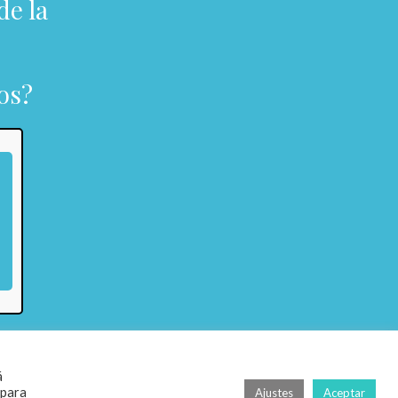
de la
os?
á
 para
Ajustes
Aceptar