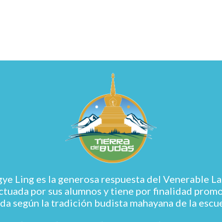
 Ling es la generosa respuesta del Venerable La
tuada por sus alumnos y tiene por finalidad promove
da según la tradición budista mahayana de la escu