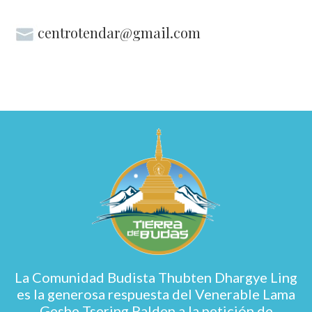
centrotendar@gmail.com
La Comunidad Budista Thubten Dhargye Ling
es la generosa respuesta del Venerable Lama
Geshe Tsering Palden a la petición de