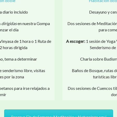
ón doble
Habitación dobl
 diario incluido
Desayuno y cena
n
dirigidas
en nuestra Gompa
Dos sesiones de Meditació
zar el día
para comen
Vinyasa de 1 hora o 1 Ruta de
A escoger:
1 sesión de Yoga 
 horas dirigida
Senderismo de 2
o, tema a determinar
Charla sobre Budism
 senderismo libre, visitas
Baños de Bosque, rutas de
res por la zona
turísticas lib
etanos para irse relajados a
Dos sesiones de Cuencos tib
mir
dor
Reserva Fin de Semana: Meditación y Naturaleza aquí