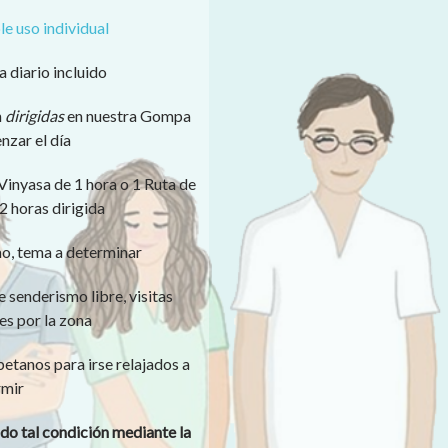
e uso individual
 diario incluido
n
dirigidas
en nuestra Gompa
zar el día
Vinyasa de 1 hora o 1 Ruta de
 horas dirigida
o, tema a determinar
 senderismo libre, visitas
res por la zona
etanos para irse relajados a
mir
ndo tal condición mediante la