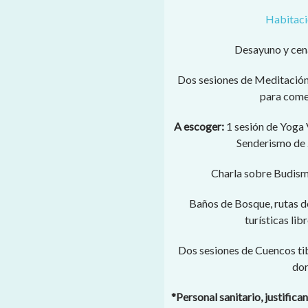
Habitaci
Desayuno y cena
Dos sesiones de Meditació
para comen
A escoger:
1 sesión de Yoga 
Senderismo de 2
Charla sobre Budism
Baños de Bosque, rutas de
turísticas lib
Dos sesiones de Cuencos tib
dor
*Personal sanitario, justifica