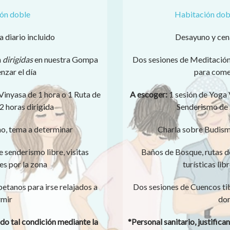
ón doble
Habitación dobl
 diario incluido
Desayuno y cena
n
dirigidas
en nuestra Gompa
Dos sesiones de Meditació
zar el día
para comen
Vinyasa de 1 hora o 1 Ruta de
A escoger:
1 sesión de Yoga 
 horas dirigida
Senderismo de 2
o, tema a determinar
Charla sobre Budism
 senderismo libre, visitas
Baños de Bosque, rutas de
res por la zona
turísticas lib
etanos para irse relajados a
Dos sesiones de Cuencos tib
mir
dor
ndo tal condición mediante la
*Personal sanitario, justifica