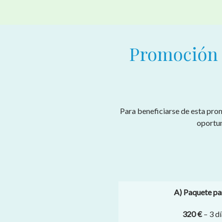
Promoción e
Para beneficiarse de esta prom
oportun
A) Paquete pa
320 €
– 3 d