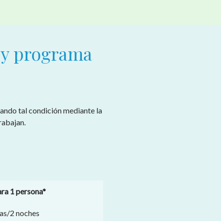
s y programa
cando tal condición mediante la
rabajan.
ra 1 persona*
ías/2 noches