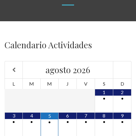
Calendario Actividades
agosto
2026
L
M
M
J
V
S
D
1
2
•
•
3
4
6
7
8
9
5
•
•
•
•
•
•
•